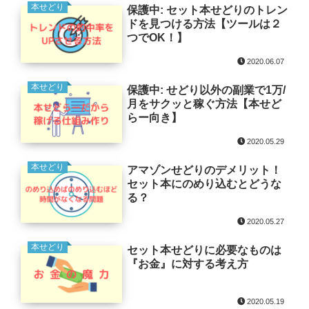
本せどり
保護中: セット本せどりのトレン
ドを見つける方法【ツールは２
つでOK！】
2020.06.07
本せどり
保護中: せどり以外の副業で1万/
月をサクッと稼ぐ方法【本せど
らー向き】
2020.05.29
本せどり
アマゾンせどりのデメリット！
セット本にのめり込むとどうな
る？
2020.05.27
本せどり
セット本せどりに必要なものは
『お金』に対する考え方
2020.05.19