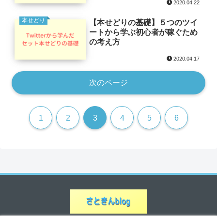
2020.04.22
本せどり
【本せどりの基礎】５つのツイ
ートから学ぶ初心者が稼ぐため
の考え方
2020.04.17
次のページ
1
2
3
4
5
6