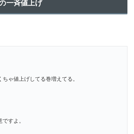
の一斉値上げ
くちゃ値上げしてる巻増えてる。
意ですよ。