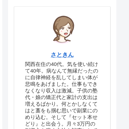
さときん
関西在住の40代。気を使い続け
て40年。病なんて無縁だったの
に自律神経を乱してしまい体が
悲鳴をあげました。仕事もでき
なくなり収入は激減。子供の塾
代・娘の矯正代と家計の支出は
増えるばかり。何とかしなくて
はと藁をも掴む思いで副業にの
めり込む。そして『セット本せ
どり』と出会う。月々3万円の